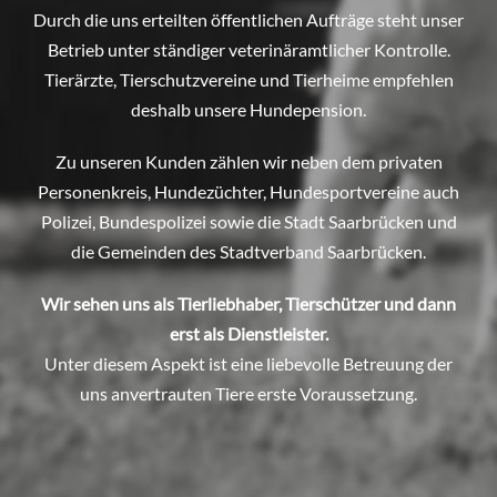
Durch die uns erteilten öffentlichen Aufträge steht unser
Betrieb unter ständiger veterinäramtlicher Kontrolle.
Tierärzte, Tierschutzvereine und Tierheime empfehlen
deshalb unsere Hundepension.
Zu unseren Kunden zählen wir neben dem privaten
Personenkreis, Hundezüchter, Hundesportvereine auch
Polizei, Bundespolizei sowie die Stadt Saarbrücken und
die Gemeinden des Stadtverband Saarbrücken.
Wir sehen uns als Tierliebhaber, Tierschützer und dann
erst als Dienstleister.
Unter diesem Aspekt ist eine liebevolle Betreuung der
uns anvertrauten Tiere erste Voraussetzung.