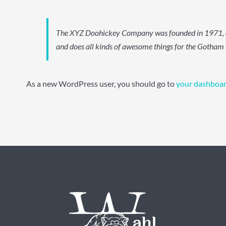
The XYZ Doohickey Company was founded in 1971, and
and does all kinds of awesome things for the Gotha
As a new WordPress user, you should go to
your dashboa